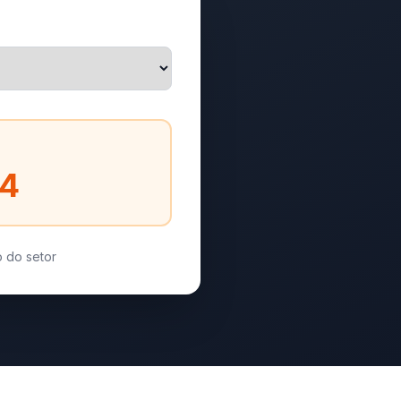
64
 do setor