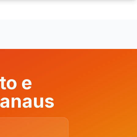
to e
Manaus