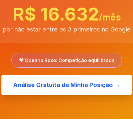
R$ 16.632
/mês
por não estar entre os 3 primeiros no Google
💜 Oceano Roxo: Competição equilibrada
Análise Gratuita da Minha Posição →