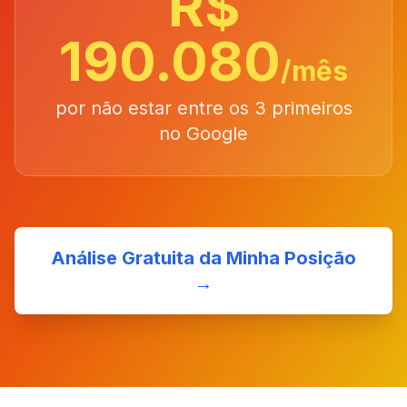
R$
190.080
/mês
por não estar entre os 3 primeiros
no Google
Análise Gratuita da Minha Posição
→