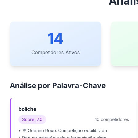
Análi
14
Competidores Ativos
Análise por Palavra-Chave
boliche
Score: 7.0
10 competidores
• 💜 Oceano Roxo: Competição equilibrada
• Requer estratégia de diferenciação clara