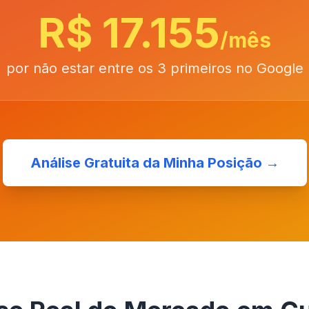
R$ 17.155
/mês
por não estar entre os 3 primeiros no Google
Análise Gratuita da Minha Posição →