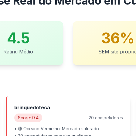
se Real do Mercado em Cu
4.5
36%
Rating Médio
SEM site própri
brinquedoteca
Score: 9.4
20 competidores
• 🔴 Oceano Vermelho: Mercado saturado
• 20 competidores com alta qualidade