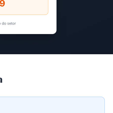
49
 do setor
a