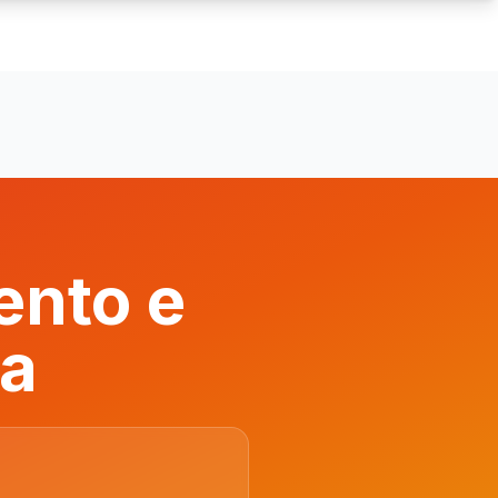
ento e
ba