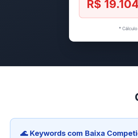
R$ 19.10
* Cálcul
🌊 Keywords com Baixa Compet