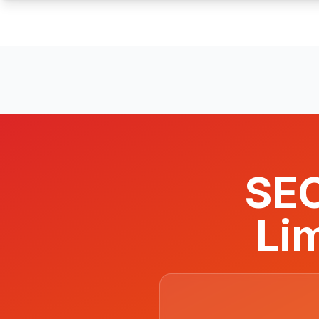
SEO
Li