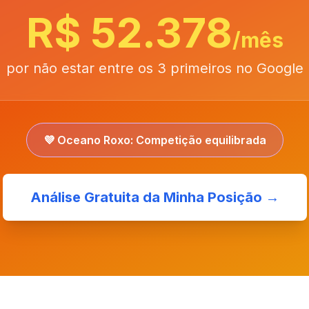
R$ 52.378
/mês
por não estar entre os 3 primeiros no Google
💜 Oceano Roxo: Competição equilibrada
Análise Gratuita da Minha Posição →