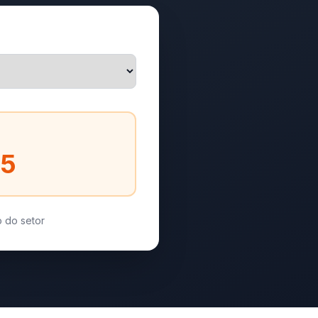
55
 do setor