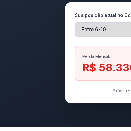
Sua posição atual no Go
Perda Mensal:
R$ 58.33
* Cálcul