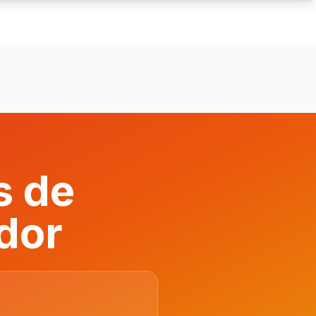
s de
dor