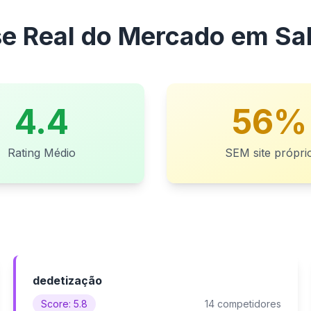
se Real do Mercado em Sa
4.4
56%
Rating Médio
SEM site própri
dedetização
Score: 5.8
14 competidores