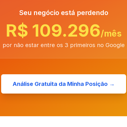
Seu negócio está perdendo
R$ 109.296
/mês
por não estar entre os 3 primeiros no Google
Análise Gratuita da Minha Posição →