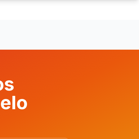
os
elo