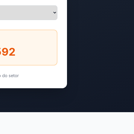
592
 do setor