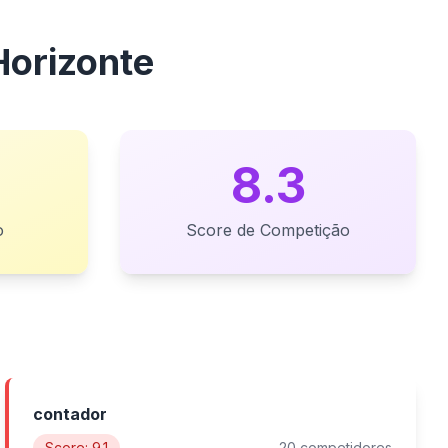
Horizonte
8.3
o
Score de Competição
contador
Score: 9.1
20 competidores