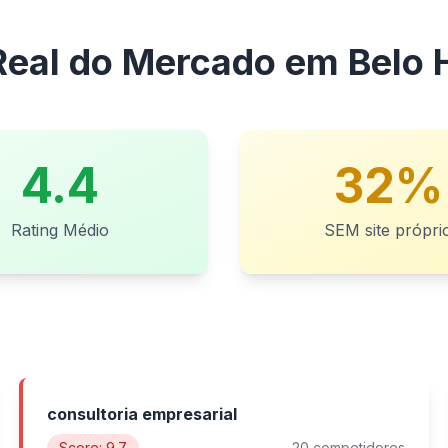
Real do Mercado em Belo 
4.4
32%
Rating Médio
SEM site própri
consultoria empresarial
Score: 9.7
20 competidores